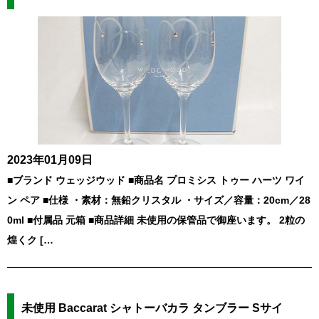
2023年01月09日
■ブランド ウェッジウッド ■商品名 プロミシス トゥー ハーツ ワイ
ン ペア ■仕様 ・素材：無鉛クリスタル ・サイズ／容量：20cm／28
0ml ■付属品 元箱 ■商品詳細 未使用の保管品で御座います。 2粒の
煌くク […
未使用 Baccarat シャトーバカラ タンブラー Sサイ