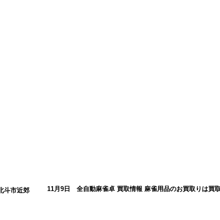
11月9日 全自動麻雀卓 買取情報 麻雀用品のお買取りは買
北斗市近郊